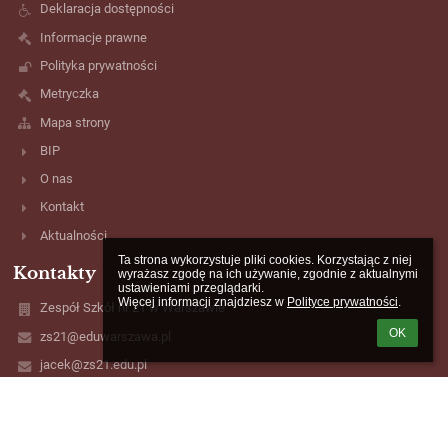
Deklaracja dostępności
Informacje prawne
Polityka prywatności
Metryczka
Mapa strony
BIP
O nas
Kontakt
Aktualności
Ta strona wykorzystuje pliki cookies. Korzystając z niej 
Kontakty
wyrażasz zgodę na ich używanie, zgodnie z aktualnymi 
ustawieniami przeglądarki.

Więcej informacji znajdziesz w 
Polityce prywatności
.
Zespół Szkół nr 21 w Warszawie
OK
zs21@eduwarszawa.pl
jacek@zs21.edu.pl
(+22) 617-33-74
03-914 Warszawa, ul. Saska 78
Poland